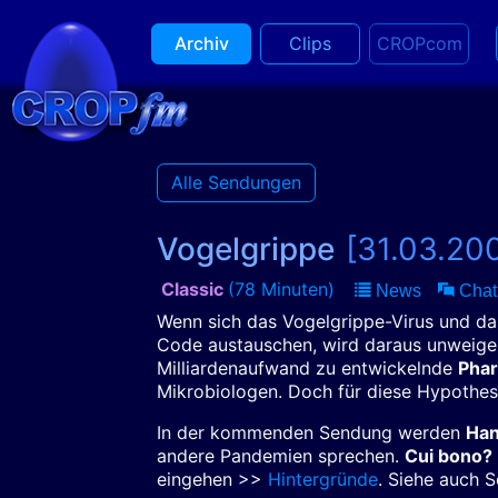
Archiv
Clips
CROPcom
Alle Sendungen
Vogelgrippe
[31.03.20
Classic
(78 Minuten)
News
Chat
Wenn sich das Vogelgrippe-Virus und da
Code austauschen, wird daraus unweiger
Milliardenaufwand zu entwickelnde
Pha
Mikrobiologen. Doch für diese Hypothese
In der kommenden Sendung werden
Han
andere Pandemien sprechen.
Cui bono?
eingehen >>
Hintergründe
. Siehe auch 