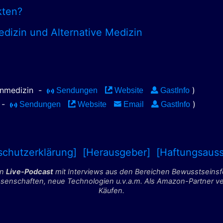
kten?
izin und Alternative Medizin
einmedizin
-
)
Sendungen
Website
GastInfo
r
-
)
Sendungen
Website
Email
GastInfo
schutzerklärung]
[Herausgeber]
[Haftungsauss
in
Live-Podcast
mit Interviews aus den Bereichen Bewusstseins
nschaften, neue Technologien u.v.a.m. Als Amazon-Partner verdi
Käufen.