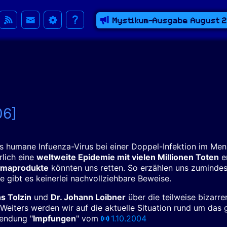
Mystikum-Ausgabe August 
06]
s humane Infuenza-Virus bei einer Doppel-Infektion im Me
lich eine
weltweite Epidemie mit vielen Millionen Toten
en
rmaprodukte
könnten uns retten. So erzählen uns zumindes
 gibt es keinerlei nachvollziehbare Beweise.
s Tolzin
und
Dr. Johann Loibner
über die teilweise bizarr
Weiters werden wir auf die aktuelle Situation rund um das 
Sendung "
Impfungen
" vom
1.10.2004