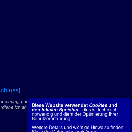
chluss]
forschung, paranormale
Diese Website verwendet
Cookies
und
ene ich an qualifizierten
den
lokalen Speicher
- dies ist technisch
notwendig und dient der Optimierung Ihrer
Benutzererfahrung.
Weitere Details und wichtige Hinweise finden
Sie in der Datenschutzerklärung.