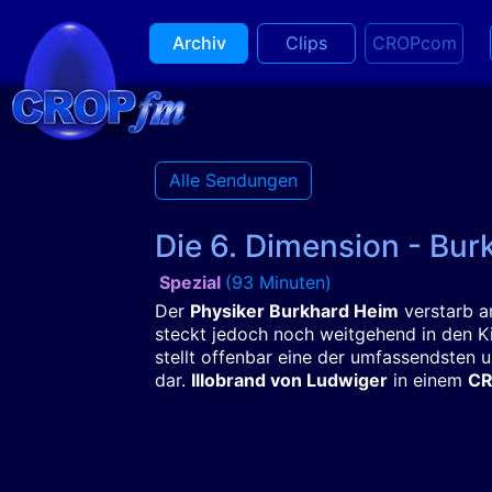
Archiv
Clips
CROPcom
Alle Sendungen
Die 6. Dimension - Bu
Spezial
(93 Minuten)
Der
Physiker Burkhard Heim
verstarb a
steckt jedoch noch weitgehend in den K
stellt offenbar eine der umfassendsten
dar.
Illobrand von Ludwiger
in einem
CR