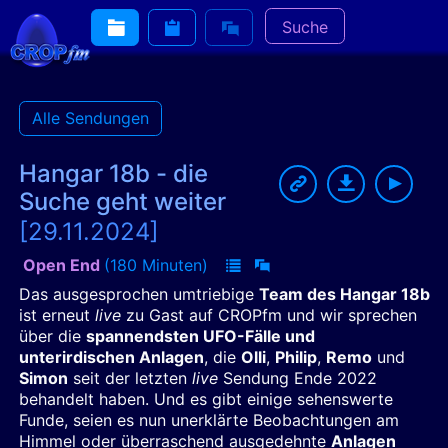
Suche
Alle Sendungen
Hangar 18b - die
Suche geht weiter
[29.11.2024]
Open End
(180 Minuten)
Das ausgesprochen umtriebige
Team des Hangar 18b
ist erneut
live
zu Gast auf CROPfm und wir sprechen
über die
spannendsten UFO-Fälle und
unterirdischen Anlagen
, die
Olli
,
Philip
,
Remo
und
Simon
seit der letzten
live
Sendung Ende 2022
behandelt haben. Und es gibt einige sehenswerte
Funde, seien es nun unerklärte Beobachtungen am
Himmel oder überraschend ausgedehnte
Anlagen