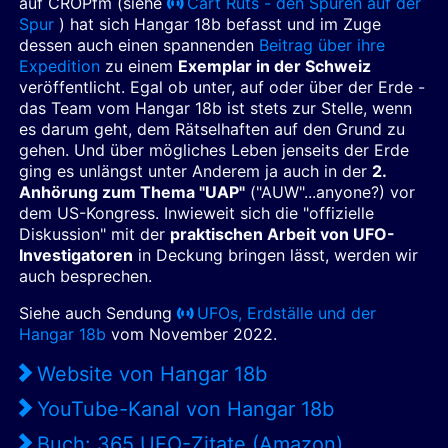
auf CROPfm (siehe
Cart Ruts - den Spuren auf der
Spur
) hat sich Hangar 18b befasst und im Zuge
dessen auch einen spannenden
Beitrag über ihre
Expedition
zu einem
Exemplar in der Schweiz
veröffentlicht. Egal ob unter, auf oder über der Erde -
das Team vom Hangar 18b ist stets zur Stelle, wenn
es darum geht, dem Rätselhaften auf den Grund zu
gehen. Und über mögliches Leben jenseits der Erde
ging es unlängst unter Anderem ja auch in der
2.
Anhörung zum Thema "UAP"
("AUW"...anyone?) vor
dem US-Kongress. Inwieweit sich die "offizielle
Diskussion" mit der
praktischen Arbeit von UFO-
Investigatoren
in Deckung bringen lässt, werden wir
auch besprechen.
Siehe auch Sendung
UFOs, Erdställe und der
Hangar 18b
vom November 2022.
Website von Hangar 18b
YouTube-Kanal von Hangar 18b
Buch: 365 UFO-Zitate (Amazon)