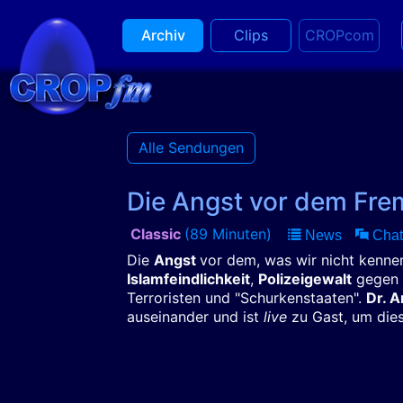
Archiv
Clips
CROPcom
Alle Sendungen
Die Angst vor dem Fr
Classic
(89 Minuten)
News
Chat
Die
Angst
vor dem, was wir nicht kennen
Islamfeindlichkeit
,
Polizeigewalt
gegen 
Terroristen und "Schurkenstaaten".
Dr. 
auseinander und ist
live
zu Gast, um die