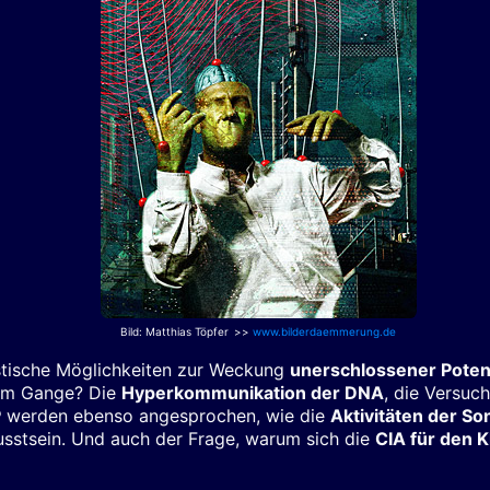
Bild: Matthias Töpfer
>>
www.bilderdaemmerung.de
stische Möglichkeiten zur Weckung
unerschlossener Poten
lem Gange? Die
Hyperkommunikation der DNA
, die Versuc
P
werden ebenso angesprochen, wie die
Aktivitäten der So
sstsein. Und auch der Frage, warum sich die
CIA für den K