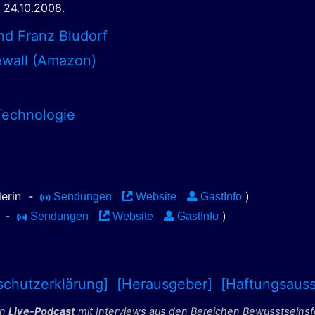
24.10.2008.
nd Franz Bludorf
rewall (Amazon)
Technologie
tlerin
-
)
Sendungen
Website
GastInfo
r
-
)
Sendungen
Website
GastInfo
schutzerklärung]
[Herausgeber]
[Haftungsauss
in
Live-Podcast
mit Interviews aus den Bereichen Bewusstseins