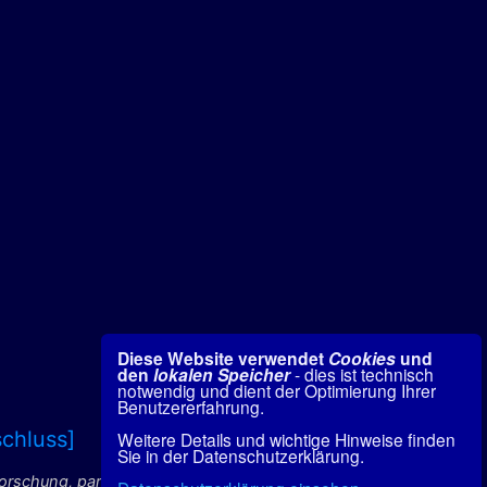
Diese Website verwendet
Cookies
und
den
lokalen Speicher
- dies ist technisch
notwendig und dient der Optimierung Ihrer
Benutzererfahrung.
chluss]
Weitere Details und wichtige Hinweise finden
Sie in der Datenschutzerklärung.
forschung, paranormale