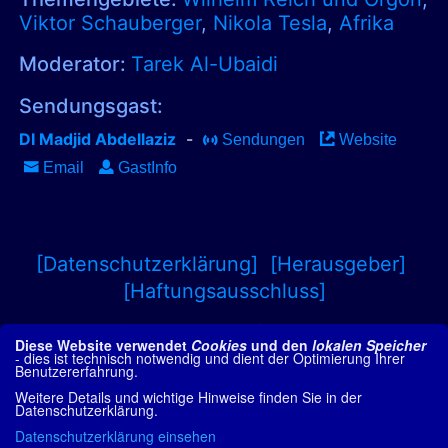
Viktor Schauberger
,
Nikola Tesla
,
Afrika
Moderator:
Tarek Al-Ubaidi
Sendungsgast:
DI Madjid Abdellaziz
-
Sendungen
Website
Email
GastInfo
[Datenschutzerklärung]
[Herausgeber]
[Haftungsausschluss]
CROPfm netradio ist ein
Live-Podcast
mit
Diese Website verwendet
Cookies
und den
lokalen Speicher
Interviews aus den Bereichen
- dies ist technisch notwendig und dient der Optimierung Ihrer
Bewusstseinsforschung, paranormale
Benutzererfahrung.
Phänomene und Grenzwissenschaften, neue
Weitere Details und wichtige Hinweise finden Sie in der
Technologien u.v.a.m. Als Amazon-Partner
Datenschutzerklärung.
verdiene ich an qualifizierten Käufen.
Datenschutzerklärung einsehen