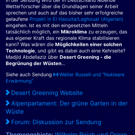
In der Sendung wird der in Deutschland lebende
Wetterforscher über die Grundlagen seiner Arbeit
sprechen und auch auf das bisher sehr erfolgreiche
gelaufene
Projekt in El Haouita/Laghouat (Algerien)
eingehen. Ist es mit den eingesetzten Mitteln
tatsächlich möglich, ein
Mikroklima
zu erzeugen, das
aus eigener Kraft das regionale Klima stabilisieren
kann? Was wären die
Möglichkeiten einer solchen
Technologie
, und gibt es dabei auch eine Kehrseite?
Madjid Abdellaziz über
Desert Greening - die
Begrünung der Wüsten
...
Siehe auch Sendung
Walter Russell und "Nukleare
Erwärmung"
Desert Greening Website
Alpenparlament: Der grüne Garten in der
Wüste
Forum: Diskussion zur Sendung
Themengebiete:
Wilhelm Reich und Orgon
,