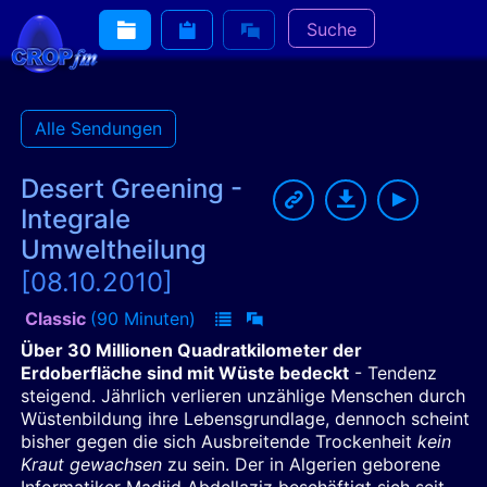
Suche
Alle Sendungen
Desert Greening -
Integrale
Umweltheilung
[08.10.2010]
Classic
(90 Minuten)
Über 30 Millionen Quadratkilometer der
Erdoberfläche sind mit Wüste bedeckt
- Tendenz
steigend. Jährlich verlieren unzählige Menschen durch
Wüstenbildung ihre Lebensgrundlage, dennoch scheint
bisher gegen die sich Ausbreitende Trockenheit
kein
Kraut gewachsen
zu sein. Der in Algerien geborene
Informatiker Madjid Abdellaziz beschäftigt sich seit