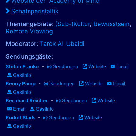
Website der "Academy of Mind"
Schafsperistaltik
Themengebiete:
(Sub-)Kultur
,
Bewusstsein
,
Remote Viewing
Moderator:
Tarek Al-Ubaidi
Sendungsgäste:
Stefan Franke
-
Sendungen
Website
Email
GastInfo
Benny Pamp
-
Sendungen
Website
Email
GastInfo
Bernhard Reicher
-
Sendungen
Website
Email
GastInfo
Rudolf Stark
-
Sendungen
Website
GastInfo