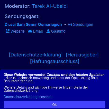
Moderator:
Tarek Al-Ubaidi
Sendungsgast:
Dr.sci Sam Semir Osmanagich
-
Sendungen
Website
Email
GastInfo
[Datenschutzerklärung]
[Herausgeber]
[Haftungsausschluss]
CROPfm netradio ist ein
Live-Podcast
mit
Diese Website verwendet
Cookies
und den
lokalen Speicher
Interviews aus den Bereichen
- dies ist technisch notwendig und dient der Optimierung Ihrer
Bewusstseinsforschung, paranormale
Benutzererfahrung.
Phänomene und Grenzwissenschaften, neue
Weitere Details und wichtige Hinweise finden Sie in der
Technologien u.v.a.m. Als Amazon-Partner
Datenschutzerklärung.
verdiene ich an qualifizierten Käufen.
Datenschutzerklärung einsehen
Ok