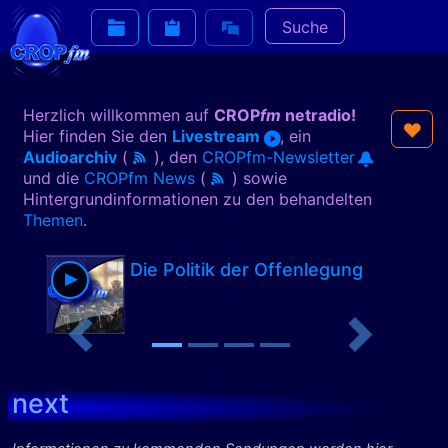
Suche
Herzlich willkommen
auf
CROP
fm
netradio!
Hier finden Sie den
Livestream
, ein
Audioarchiv
(
)
, den
CROPfm-Newsletter
und die
CROPfm News
(
) sowie
Hintergrundinformationen zu den behandelten
Themen
.
Die Politik der Offenlegung
Previous
Next
next