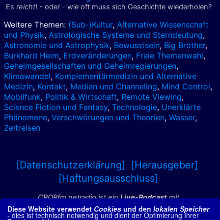
Es
reicht
! - oder - wie oft muss sich Geschichte wiederholen?
Weitere Themen:
(Sub-)Kultur
,
Alternative Wissenschaft
und Physik
,
Astrologische Systeme und Sterndeutung
,
Astronomie und Astrophysik
,
Bewusstsein
,
Big Brother
,
Burkhard Heim
,
Erdveränderungen
,
Freie Themenwahl
,
Geheimgesellschaften und Geheimregierungen
,
Klimawandel
,
Komplementärmedizin und Alternative
Medizin
,
Kontakt
,
Medien und Channeling
,
Mind Control
,
Mobilfunk
,
Politik & Wirtschaft
,
Remote Viewing
,
Science Fiction und Fantasy
,
Technologie
,
Unerklärte
Phänomene
,
Verschwörungen und Theorien
,
Wasser
,
Zeitreisen
[Datenschutzerklärung]
[Herausgeber]
[Haftungsausschluss]
CROPfm netradio ist ein
Live-Podcast
mit
Interviews aus den Bereichen
Diese Website verwendet
Cookies
und den
lokalen Speicher
- dies ist technisch notwendig und dient der Optimierung Ihrer
Bewusstseinsforschung, paranormale