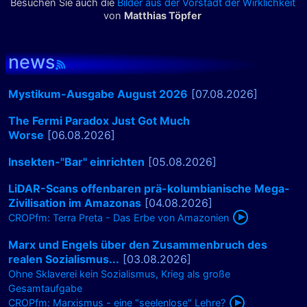
Besuchen Sie auch die
Bilder aus der Vorstadt der Wirklichkeit
von
Matthias Töpfer
news
Mystikum-Ausgabe August 2026
[07.08.2026]
The Fermi Paradox Just Got Much
Worse
[06.08.2026]
Insekten-"Bar" einrichten
[05.08.2026]
LiDAR-Scans offenbaren prä-kolumbianische Mega-
Zivilisation im Amazonas
[04.08.2026]
CROPfm: Terra Preta - Das Erbe von Amazonien
Marx und Engels über den Zusammenbruch des
realen Sozialismus...
[03.08.2026]
Ohne Sklaverei kein Sozialismus, Krieg als große
Gesamtaufgabe
CROPfm: Marxismus - eine "seelenlose" Lehre?