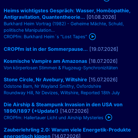
Heims wichtigstes Gespräch: Wasser, Homöopathie,
Antigravitation, Quantentheorie...
[01.08.2026]
Burkhard Heim Vortrag (1982) - Geheime Mächte, Schuld,
politische Manipulation...
CROPfm: Burkhard Heim´s "Lost Tapes"
CROPfm ist in der Sommerpause...
[19.07.2026]
Kosmische Vampire am Amazonas
[18.07.2026]
Von körperlosen Stimmen & Flugzeug-Synchronizitäten
Stone Circle, Nr Avebury, Wiltshire
[15.07.2026]
Odstone Barn, Nr Wayland Smithy, Oxfordshire
Roundway Hill, Nr Devizes, Wiltshire, Reported 18th July
Die Airship & Steampunk Invasion in den USA von
1896/1897 {+Update!}
[14.07.2026]
CROPfm: Hallertauer Licht und Airship Mysteries
Zauberlehrling 2.0: Warum viele Energetik-Produkte
energetisch kippen
[14.07.2026]